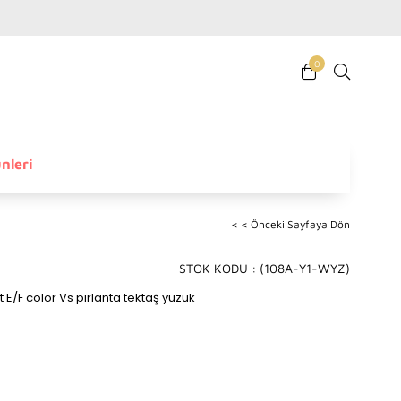
0
nleri
< < Önceki Sayfaya Dön
STOK KODU
(108A-Y1-WYZ)
t E/F color Vs pırlanta tektaş yüzük