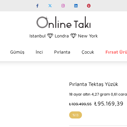
Istanbul
Londra
New York
Gümüş
İnci
Pırlanta
Çocuk
Fırsat Ürü
Pırlanta Tektaş Yüzük
18 ayar altın 4,27 gram 0,61 cara
₺95.169,39
₺109.499,55
%
13
İndirim