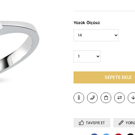
Yüzük Ölçüsü
TAVSIYE ET
YORU