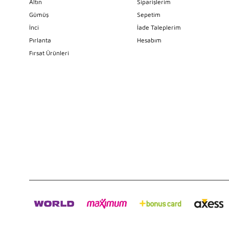
Altın
Siparişlerim
Gümüş
Sepetim
İnci
İade Taleplerim
Pırlanta
Hesabım
Fırsat Ürünleri