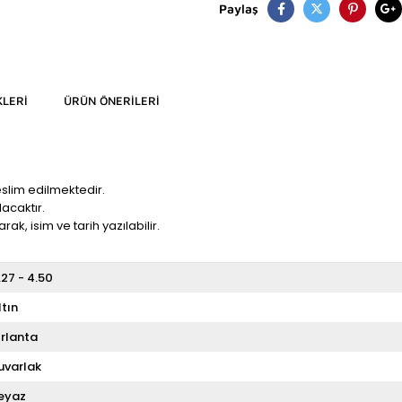
Paylaş
LERI
ÜRÜN ÖNERILERI
eslim edilmektedir.
acaktır.
rak, isim ve tarih yazılabilir.
.27 - 4.50
ltın
ırlanta
uvarlak
eyaz