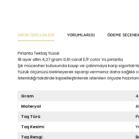
ÜRÜN ÖZELLIKLERI
YORUMLAR
(0)
ÖDEME SEÇENEK
Pırlanta Tektaş Yüzük
18 ayar altın 4,27 gram 0,61 carat E/F color Vs pırlanta
Şık mücevher kutusunda kayıp ve çalınmaya karşı sigortalı t
Yüzük ölçünüzü belirleyerek siparişi vermeniz daha sağlıklı ol
İstenildiği takdirde kişiselleştirilerek istenilen ölçüde hazırlana
Gram
4
Materyal
A
Taş Türü
P
Taş Kesimi
Y
Taş Rengi
B