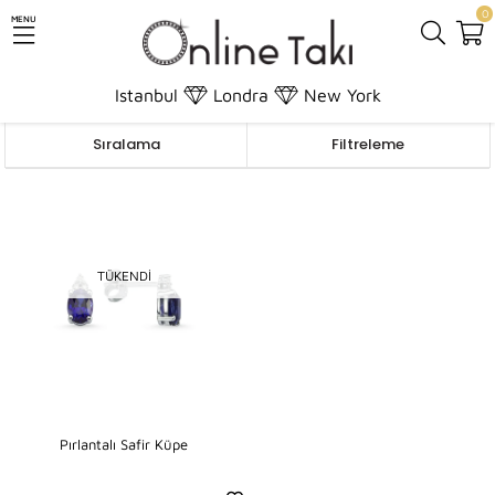
0
MENU
Anasayfa
Pırlanta
Küpe
Istanbul
Londra
New York
Sıralama
Filtreleme
TÜKENDI
Pırlantalı Safir Küpe