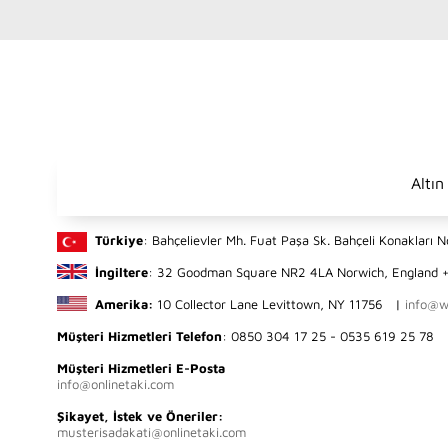
Altın
Türkiye
: Bahçelievler Mh. Fuat Paşa Sk. Bahçeli Konakları
İngiltere
: 32 Goodman Square NR2 4LA Norwich, Englan
Amerika:
10 Collector Lane Levittown, NY 11756 |
info@w
Müşteri Hizmetleri Telefon
: 0850 304 17 25 - 0535 619 25 78
Müşteri Hizmetleri E-Posta
info@onlinetaki.com
Şikayet, İstek ve Öneriler:
musterisadakati@onlinetaki.com