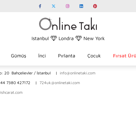
Istanbul
Londra
New York
Gümüş
İnci
Pırlanta
Çocuk
Fırsat Ürü
 No: 20 Bahçelievler / İstanbul |
info@onlinetaki.com
d +44 7380 427172 |
724uk@onlinetaki.com
ishcarat.com