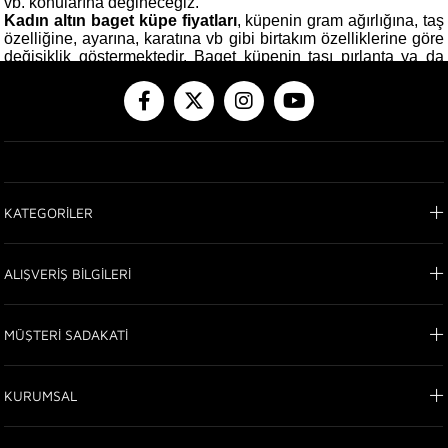
vb. konularına değineceğiz.
Kadın altın baget küpe fiyatları
, küpenin gram ağırlığına, taş
özelliğine, ayarına, karatına vb gibi birtakım özelliklerine göre
değişiklik göstermektedir. Baget küpenin taşı pırlanta ya da
elmas gibi değerli taşlardan oluşuyor ise, bu küpenin fiyatı,
zirkon ya da atom taşlı modellere göre oldukça yüksek
olacaktır. Taşların büyüklüğü, rengi, parlaklığı, karatı, degeri
gibi etkenler de altın baget küpenin fiyatlarında oldukça
değişkenlik göstermesine neden olacaktır.
Altın baget küpeler, kadınlar için vazgeçilmez bir mücevher ve
aksesuar parçalarıdır. Doğru olarak tercih edilen, yüze ve
giyiniş tarzına uyumlu bir çift küpe, kadının doğal güzelliğinin
KATEGORİLER
ön plana çıkmasını sağlayacak ve zaten sahip olduğu
çekiciliği kat kat artıracaktır. Altın baget küpelerin pembe,
beyaz, sarı, bakır gibi renkleri bulunmaktadır. Ayrıca değerli ve
yarı değerli taşlardan, farklı renk seçeneklerinde, kıyafetinize
ALIŞVERİŞ BİLGİLERİ
uygun bir rengi seçebilir ve şıklığınızı en güzel şekilde
tamamlayabilirsiniz.
Küpe modelleri çoğu
kadın için vazgeçilmez bir
MÜŞTERİ SADAKATİ
aksesuardır. Özel günlerde, iş ve arkadaş toplantılarında, iş
hayatınızdaki rutin aksesuar tercihlerinde, günlük hayatınızda
yaptığınız basit kombinlerde, davetlerde bile altın baget
KURUMSAL
küpeler sıklıkla kullanılmaktadır. Sarı altın, pembe altın ya da
beyaz altın gibi renk seçenekleriyle seçebileceğiniz küpe
modellerini, uygun tarzda seçtiğiniz giysi kombinlerinize göre