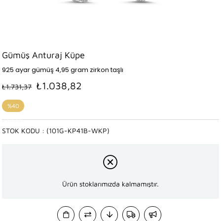
Gümüş Anturaj Küpe
925 ayar gümüş 4,95 gram zirkon taşlı
₺1.038,82
₺1.731,37
%
40
İndirim
STOK KODU
(101G-KP41B-WKP)
Ürün stoklarımızda kalmamıştır.