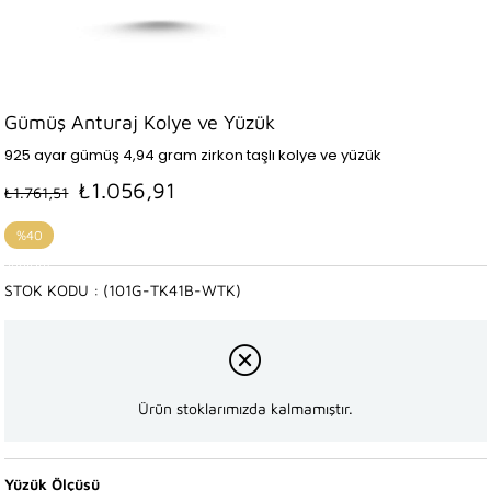
Gümüş Anturaj Kolye ve Yüzük
925 ayar gümüş 4,94 gram zirkon taşlı kolye ve yüzük
₺1.056,91
₺1.761,51
%
40
İndirim
STOK KODU
(101G-TK41B-WTK)
Ürün stoklarımızda kalmamıştır.
Yüzük Ölçüsü