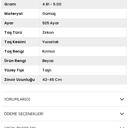
Gram
4.81 - 5.00
Materyal
Gümüş
Ayar
925 Ayar
Taş Türü
Zirkon
Taş Kesimi
Yuvarlak
Taş Rengi
Kırmızı
Ürün Rengi
Beyaz
Yüzey Tipi
Taşlı
Zincir Uzunluğu
42-45 Cm
YORUMLAR
(0)
ÖDEME SEÇENEKLERI