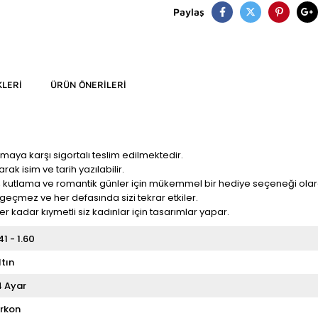
Paylaş
LERI
ÜRÜN ÖNERILERI
maya karşı sigortalı teslim edilmektedir.
rak isim ve tarih yazılabilir.
, kutlama ve romantik günler için mükemmel bir hediye seçeneği olarak 
ı geçmez ve her defasında sizi tekrar etkiler.
 kadar kıymetli siz kadınlar için tasarımlar yapar.
.41 - 1.60
ltın
4 Ayar
irkon