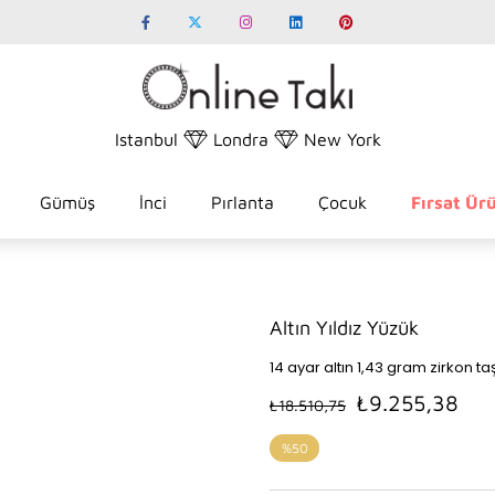
Istanbul
Londra
New York
Gümüş
İnci
Pırlanta
Çocuk
Fırsat Ürü
Altın Yıldız Yüzük
14 ayar altın 1,43 gram zirkon taş
₺9.255,38
₺18.510,75
%
50
İndirim