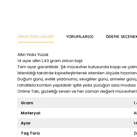
ÜRÜN ÖZELLIKLERI
YORUMLAR
(0)
ÖDEME SEÇENEK
Altın Yıldız Yüzük
14 ayar altın 1,43 gram zirkon taşlı
Tam ayar garantilidir. Şık mücevher kutusunda kayıp ve çalın
İstenildiği takdirde kişiselleştirilerek istenilen ölçüde hazırlana
Doğum günü, evlilik yıldönümü, sevgililer günü, anneler günü
rahatlıkla kombin yapılabilir ışıltılı yıldız yüzüğün asla modas
Online Takı, güzelliği seven ve her zaman değerli mücevherler
Gram
1
Materyal
A
Ayar
1
Taş Türü
Z