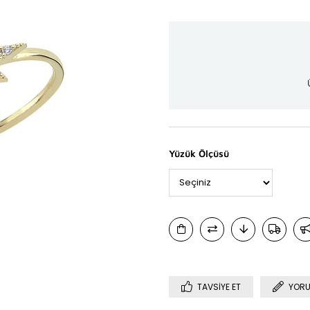
Yüzük Ölçüsü
TAVSIYE ET
YORU