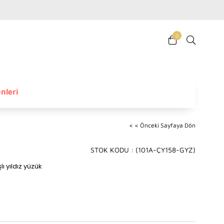
0
nleri
< < Önceki Sayfaya Dön
STOK KODU
(101A-ÇY158-GYZ)
lı yıldız yüzük