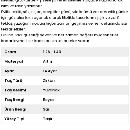
İstenildiği takdirde kişiselleştirilerek istenilen ölçüde hazırlanarak
isim ve tarih yazılabilir.
Evlilik teklifi, söz, nişan, sevgililer günü, yıldönümü ve romantik günler
için göz alıcı tek seçenek olarak titizlikle tasarlanmış şık ve zarif
tektaş yüzüğün modası hiçbir zaman geçmez ve her defasında sizi
tekrar etkiler.
Online Takı, güzelliği seven ve her zaman değerli mücevherler
kadar kıymetli siz kadınlar için tasarımlar yapar.
Gram
1.26 - 1.40
Materyal
Altın
Ayar
14 Ayar
Taş Türü
Zirkon
Taş Kesimi
Yuvarlak
Taş Rengi
Beyaz
Ürün Rengi
Sarı
Yüzey Tipi
Taşlı