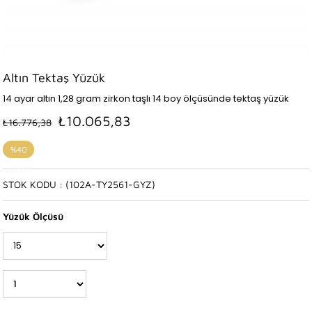
Altın Tektaş Yüzük
14 ayar altın 1,28 gram zirkon taşlı 14 boy ölçüsünde tektaş yüzük
₺10.065,83
₺16.776,38
%
40
İndirim
STOK KODU
(102A-TY2561-GYZ)
Yüzük Ölçüsü