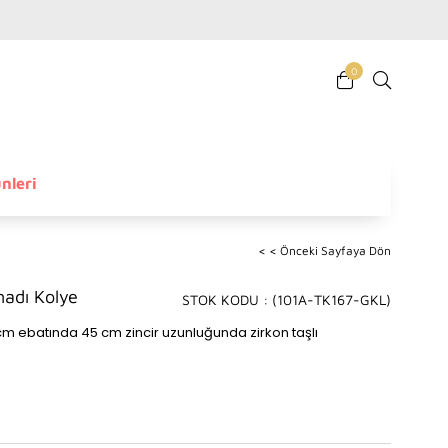
0
nleri
< < Önceki Sayfaya Dön
nadı Kolye
STOK KODU
(101A-TK167-GKL)
7 cm ebatında 45 cm zincir uzunluğunda zirkon taşlı