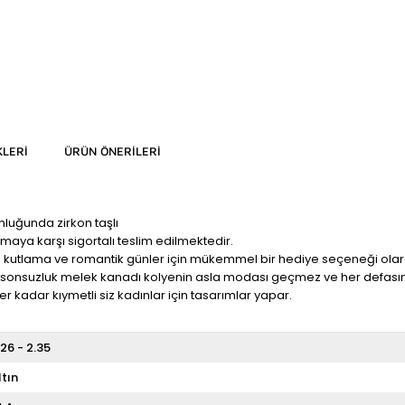
LERI
ÜRÜN ÖNERILERI
nluğunda zirkon taşlı
maya karşı sigortalı teslim edilmektedir.
, kutlama ve romantik günler için mükemmel bir hediye seçeneği olarak 
if sonsuzluk melek kanadı kolyenin asla modası geçmez ve her defasında
 kadar kıymetli siz kadınlar için tasarımlar yapar.
.26 - 2.35
ltın