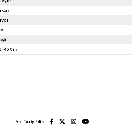
4 Ayar
irkon
eyaz
arı
aşlı
2-45 Cm
Bizi Takip Edin