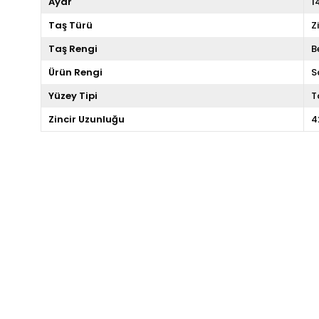
Ayar
1
Taş Türü
Z
Taş Rengi
B
Ürün Rengi
S
Yüzey Tipi
T
Zincir Uzunluğu
4