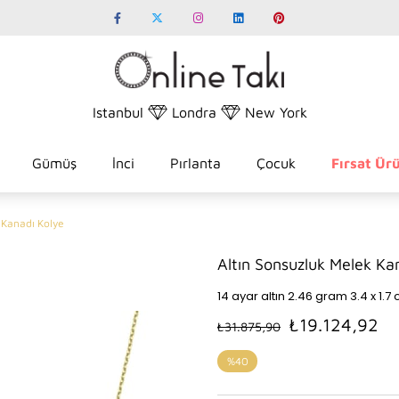
Istanbul
Londra
New York
Gümüş
İnci
Pırlanta
Çocuk
Fırsat Ürü
 Kanadı Kolye
Altın Sonsuzluk Melek Ka
14 ayar altın 2.46 gram 3.4 x 1.
₺19.124,92
₺31.875,90
%
40
İndirim