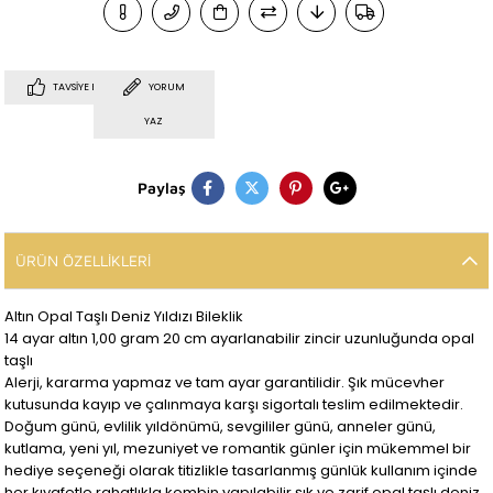
TAVSIYE ET
YORUM
YAZ
Paylaş
ÜRÜN ÖZELLIKLERI
Altın Opal Taşlı Deniz Yıldızı Bileklik
14 ayar altın 1,00 gram 20 cm ayarlanabilir zincir uzunluğunda opal
taşlı
Alerji, kararma yapmaz ve tam ayar garantilidir. Şık mücevher
kutusunda kayıp ve çalınmaya karşı sigortalı teslim edilmektedir.
Doğum günü, evlilik yıldönümü, sevgililer günü, anneler günü,
kutlama, yeni yıl, mezuniyet ve romantik günler için mükemmel bir
hediye seçeneği olarak titizlikle tasarlanmış günlük kullanım içinde
her kıyafetle rahatlıkla kombin yapılabilir şık ve zarif opal taşlı deniz