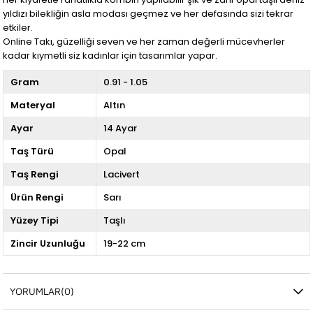
yıldızı bilekliğin asla modası geçmez ve her defasında sizi tekrar
etkiler.
Online Takı, güzelliği seven ve her zaman değerli mücevherler
kadar kıymetli siz kadınlar için tasarımlar yapar.
Gram
0.91 - 1.05
Materyal
Altın
Ayar
14 Ayar
Taş Türü
Opal
Taş Rengi
Lacivert
Ürün Rengi
Sarı
Yüzey Tipi
Taşlı
Zincir Uzunluğu
19-22 cm
YORUMLAR
(0)