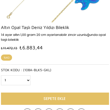
Altın Opal Taşlı Deniz Yıldızı Bileklik
14 ayar altın 1,00 gram 20 cm ayarlanabilir zincir uzunluğunda opal
taşlı bileklik
₺6.883,44
₺11.472,13
%
40
İndirim
STOK KODU
(108A-BLK5-GKL)