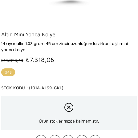
Altın Mini Yonca Kolye
14 ayar altın 1,03 gram 45 cm zincir uzunluğunda zirkon taşlı mini
yonca kolye
₺7.318,06
₺14.073,43
%
48
İndirim
STOK KODU
(101A-KL99-GKL)
Ürün stoklarımızda kalmamıştır.