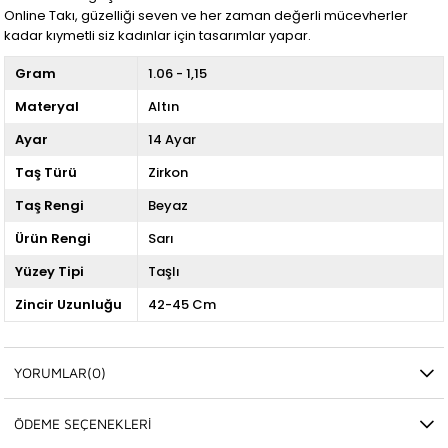
Online Takı, güzelliği seven ve her zaman değerli mücevherler
kadar kıymetli siz kadınlar için tasarımlar yapar.
Gram
1.06 - 1,15
Materyal
Altın
Ayar
14 Ayar
Taş Türü
Zirkon
Taş Rengi
Beyaz
Ürün Rengi
Sarı
Yüzey Tipi
Taşlı
Zincir Uzunluğu
42-45 Cm
YORUMLAR
(0)
ÖDEME SEÇENEKLERI