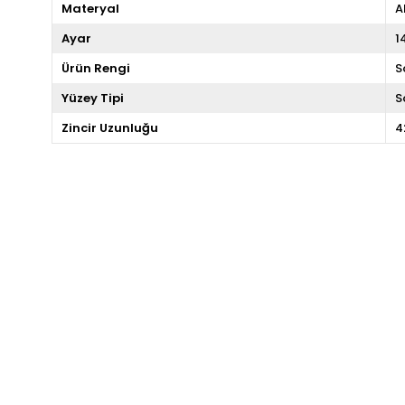
Materyal
A
Ayar
1
Ürün Rengi
S
Yüzey Tipi
S
Zincir Uzunluğu
4