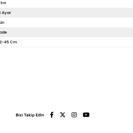
ltın
4 Ayar
arı
ade
2-45 Cm
Bizi Takip Edin