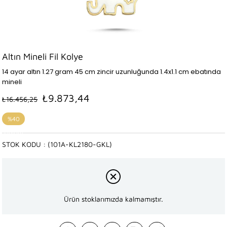
Altın Mineli Fil Kolye
14 ayar altın 1.27 gram 45 cm zincir uzunluğunda 1.4x1.1 cm ebatında
mineli
₺9.873,44
₺16.456,25
%
40
İndirim
STOK KODU
(101A-KL2180-GKL)
Ürün stoklarımızda kalmamıştır.