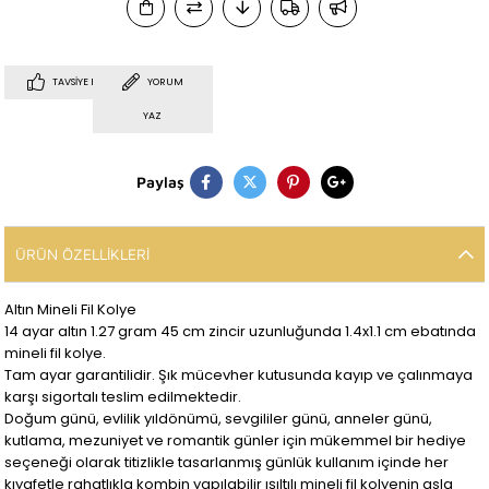
TAVSIYE ET
YORUM
YAZ
Paylaş
ÜRÜN ÖZELLIKLERI
Altın Mineli Fil Kolye
14 ayar altın 1.27 gram 45 cm zincir uzunluğunda 1.4x1.1 cm ebatında
mineli fil kolye.
Tam ayar garantilidir. Şık mücevher kutusunda kayıp ve çalınmaya
karşı sigortalı teslim edilmektedir.
Doğum günü, evlilik yıldönümü, sevgililer günü, anneler günü,
kutlama, mezuniyet ve romantik günler için mükemmel bir hediye
seçeneği olarak titizlikle tasarlanmış günlük kullanım içinde her
kıyafetle rahatlıkla kombin yapılabilir ışıltılı mineli fil kolyenin asla