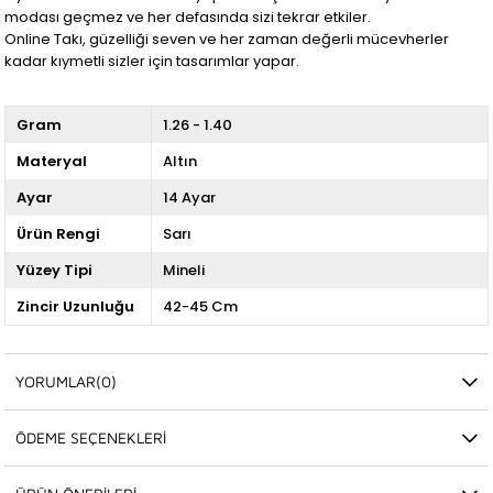
modası geçmez ve her defasında sizi tekrar etkiler.
Online Takı, güzelliği seven ve her zaman değerli mücevherler
kadar kıymetli sizler için tasarımlar yapar.
Gram
1.26 - 1.40
Materyal
Altın
Ayar
14 Ayar
Ürün Rengi
Sarı
Yüzey Tipi
Mineli
Zincir Uzunluğu
42-45 Cm
YORUMLAR
(0)
ÖDEME SEÇENEKLERI