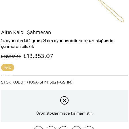
Altın Kalpli Şahmeran
14 ayar altın 1,62 gram 21 cm ayarlanabilir zincir uzunluğunda
şahmeran bileklik
₺13.353,07
₺22.251,12
%
40
İndirim
STOK KODU
(106A-SHM15821-GSHM)
Ürün stoklarımızda kalmamıştır.