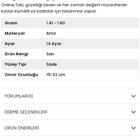
Online Takı, güzelliği seven ve her zaman değerli mücevherler
kadar kıymetli siz kadınlar için tasarımlar yapar.
Gram
1.41 - 1.60
Materyal
Altın
Ayar
14 Ayar
Ürün Rengi
Sarı
Yüzey Tipi
Sade
Zincir Uzunluğu
19-22 cm
YORUMLAR
(0)
ÖDEME SEÇENEKLERI
ÜRÜN ÖNERILERI