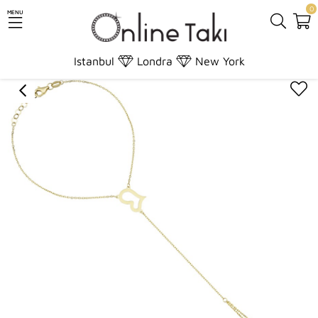
0
MENU
Anasayfa
Altın
Şahmeran
Altın Kalpli Şahmeran
Istanbul
Londra
New York