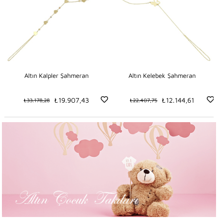
n
Altın Kalpler Şahmeran
Altın Kelebek Şahmeran
₺19.907,43
₺12.144,61
₺33.178,28
₺22.407,75