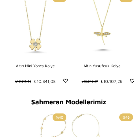
Altın Mini Yonca Kolye
Altın Yusufçuk Kolye
₺10.341,08
₺10.107,26
₺17.211,49
₺16.845,17
Şahmeran Modellerimiz
%40
%46