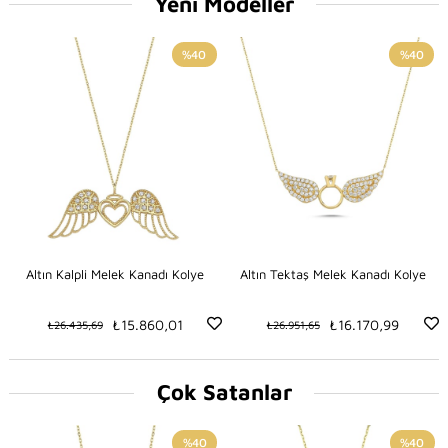
Yeni Modeller
%40
%40
Altın Kalpli Melek Kanadı Kolye
Altın Tektaş Melek Kanadı Kolye
₺15.860,01
₺16.170,99
₺26.435,69
₺26.951,65
Çok Satanlar
%40
%40